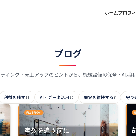
ホーム
プロフ
ブログ
ケティング・売上アップのヒントから、機械設備の保全・AI活用
利益を残す
AI・データ活用
顧客を維持する
寄り
21
16
7