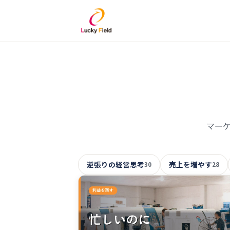
マー
逆張りの経営思考
売上を増やす
30
28