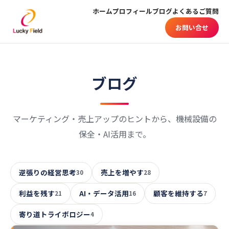
ホーム
プロフィール
ブログ
よくあるご質問
お問い合せ
ブログ
マーケティング・売上アップのヒントから、機械設備の
保全・AI活用まで。
逆張りの経営思考
売上を増やす
30
28
利益を残す
AI・データ活用
顧客を維持する
21
16
7
寄り道トライボロジー
4