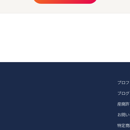
プロフ
ブログ
産廃許
お問い
）
特定商